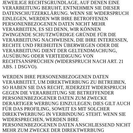
JEWEILIGE RECHTSGRUNDLAGE, AUF DENEN EINE
VERARBEITUNG BERUHT, ENTNEHMEN SIE DIESER
DATENSCHUTZERKLÄRUNG. WENN SIE WIDERSPRUCH
EINLEGEN, WERDEN WIR IHRE BETROFFENEN
PERSONENBEZOGENEN DATEN NICHT MEHR
VERARBEITEN, ES SEI DENN, WIR KÖNNEN
ZWINGENDE SCHUTZWÜRDIGE GRÜNDE FÜR DIE
VERARBEITUNG NACHWEISEN, DIE IHRE INTERESSEN,
RECHTE UND FREIHEITEN ÜBERWIEGEN ODER DIE
VERARBEITUNG DIENT DER GELTENDMACHUNG,
AUSÜBUNG ODER VERTEIDIGUNG VON
RECHTSANSPRÜCHEN (WIDERSPRUCH NACH ART. 21
ABS. 1 DSGVO).
WERDEN IHRE PERSONENBEZOGENEN DATEN
VERARBEITET, UM DIREKTWERBUNG ZU BETREIBEN,
SO HABEN SIE DAS RECHT, JEDERZEIT WIDERSPRUCH
GEGEN DIE VERARBEITUNG SIE BETREFFENDER
PERSONENBEZOGENER DATEN ZUM ZWECKE
DERARTIGER WERBUNG EINZULEGEN; DIES GILT AUCH
FÜR DAS PROFILING, SOWEIT ES MIT SOLCHER
DIREKTWERBUNG IN VERBINDUNG STEHT. WENN SIE
WIDERSPRECHEN, WERDEN IHRE
PERSONENBEZOGENEN DATEN ANSCHLIESSEND NICHT
MEHR ZUM ZWECKE DER DIREKTWERBUNG