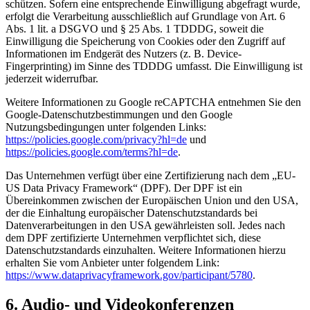
schützen. Sofern eine entsprechende Einwilligung abgefragt wurde,
erfolgt die Verarbeitung ausschließlich auf Grundlage von Art. 6
Abs. 1 lit. a DSGVO und § 25 Abs. 1 TDDDG, soweit die
Einwilligung die Speicherung von Cookies oder den Zugriff auf
Informationen im Endgerät des Nutzers (z. B. Device-
Fingerprinting) im Sinne des TDDDG umfasst. Die Einwilligung ist
jederzeit widerrufbar.
Weitere Informationen zu Google reCAPTCHA entnehmen Sie den
Google-Datenschutzbestimmungen und den Google
Nutzungsbedingungen unter folgenden Links:
https://policies.google.com/privacy?hl=de
und
https://policies.google.com/terms?hl=de
.
Das Unternehmen verfügt über eine Zertifizierung nach dem „EU-
US Data Privacy Framework“ (DPF). Der DPF ist ein
Übereinkommen zwischen der Europäischen Union und den USA,
der die Einhaltung europäischer Datenschutzstandards bei
Datenverarbeitungen in den USA gewährleisten soll. Jedes nach
dem DPF zertifizierte Unternehmen verpflichtet sich, diese
Datenschutzstandards einzuhalten. Weitere Informationen hierzu
erhalten Sie vom Anbieter unter folgendem Link:
https://www.dataprivacyframework.gov/participant/5780
.
6. Audio- und Videokonferenzen